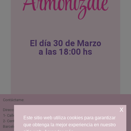
El día 30 de Marzo
a las 18:00 hs
Contáctame:
x
Dirección:
1- Calle Iglésia 141, 08370 Calella, Barcelona
Este sitio web utiliza cookies para garantizar
2- Centro de medicina integral VitaVeda C/Temple 31, 08911 Badalona,
que obtenga la mejor experiencia en nuestro
Barcelona