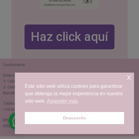
Haz click aquí
Contáctame:
x
Dirección:
1- Calle Iglésia 141, 08370 Calella, Barcelona
Este sitio web utiliza cookies para garantizar
2- Centro de medicina integral VitaVeda C/Temple 31, 08911 Badalona,
Barcelona
que obtenga la mejor experiencia en nuestro
sitio web.
Aprender más
Teléfono:
+34 656329797
Deacuerdo
Email:
info@tbnutricionayurveda.com